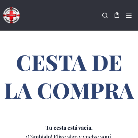
CESTA DE
LA COMPRA
Tu cesta está vacía.
¡Cámbialo! Elige algo y vuelve aquí.